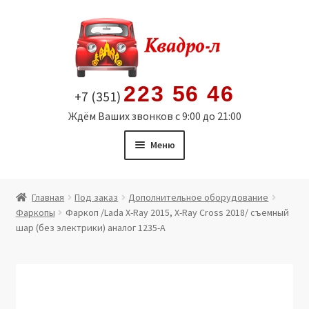
Перейти
Перейти
к
к
навигации
содержимому
223 56 46
+7 (351)
Ждём Ваших звонков с 9:00 до 21:00
Меню
Главная
Главная
Под заказ
Дополнительное оборудование
Фаркопы
Фаркоп /Lada X-Ray 2015, X-Ray Cross 2018/ съемный
Витрина
шар (без электрики) аналог 1235-A
Мой аккаунт
Политика в отношении обработки персональных
данных