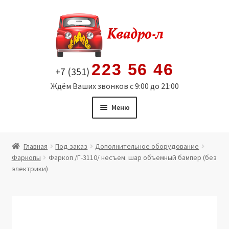
Перейти
Перейти
к
к
навигации
содержимому
223 56 46
+7 (351)
Ждём Ваших звонков с 9:00 до 21:00
Меню
Главная
Главная
Под заказ
Дополнительное оборудование
Фаркопы
Фаркоп /Г-3110/ несъем. шар объемный бампер (без
Витрина
электрики)
Мой аккаунт
Политика в отношении обработки персональных
данных