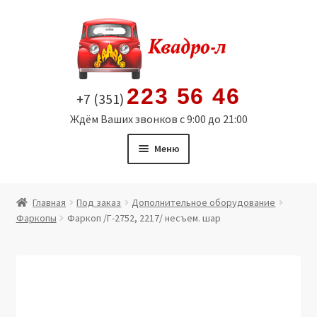
Перейти
Перейти
к
к
навигации
содержимому
223 56 46
+7 (351)
Ждём Ваших звонков с 9:00 до 21:00
Меню
Главная
Главная
Под заказ
Дополнительное оборудование
Фаркопы
Фаркоп /Г-2752, 2217/ несъем. шар
Витрина
Мой аккаунт
Политика в отношении обработки персональных
данных