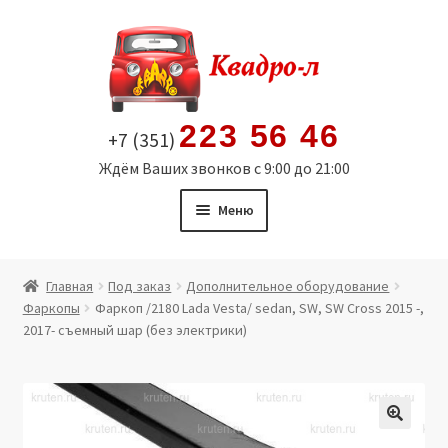
Перейти
Перейти
к
к
навигации
содержимому
223 56 46
+7 (351)
Ждём Ваших звонков с 9:00 до 21:00
Меню
Главная
Главная
Под заказ
Дополнительное оборудование
Фаркопы
Фаркоп /2180 Lada Vesta/ sedan, SW, SW Cross 2015 -,
Витрина
2017- съемный шар (без электрики)
Мой аккаунт
Политика в отношении обработки персональных
🔍
данных