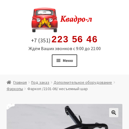
Перейти
Перейти
к
к
навигации
содержимому
223 56 46
+7 (351)
Ждём Ваших звонков с 9:00 до 21:00
Меню
Главная
Главная
Под заказ
Дополнительное оборудование
Фаркопы
Фаркоп /2101-06/ несъемный шар
Витрина
Мой аккаунт
Политика в отношении обработки персональных
🔍
данных