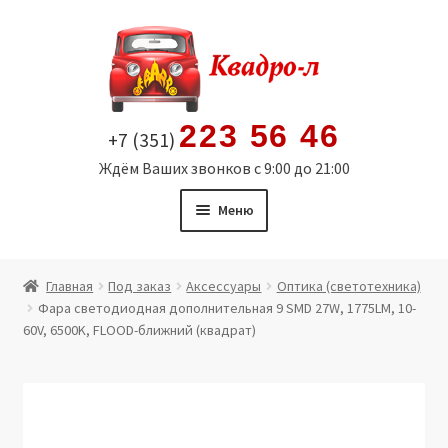
Перейти
Перейти
к
к
навигации
содержимому
223 56 46
+7 (351)
Ждём Ваших звонков с 9:00 до 21:00
Меню
Главная
Главная
Под заказ
Аксессуары
Оптика (светотехника)
Фара светодиодная дополнительная 9 SMD 27W, 1775LM, 10-
Витрина
60V, 6500K, FLOOD-ближний (квадрат)
Мой аккаунт
Политика в отношении обработки персональных
данных