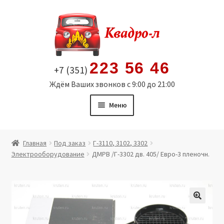
Перейти
Перейти
к
к
навигации
содержимому
223 56 46
+7 (351)
Ждём Ваших звонков с 9:00 до 21:00
Меню
Главная
Главная
Под заказ
Г-3110, 3102, 3302
Электрооборудование
ДМРВ /Г-3302 дв. 405/ Евро-3 пленочн.
Витрина
Мой аккаунт
Политика в отношении обработки персональных
🔍
данных