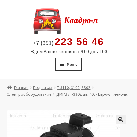
Перейти
Перейти
к
к
навигации
содержимому
223 56 46
+7 (351)
Ждём Ваших звонков с 9:00 до 21:00
Меню
Главная
Главная
Под заказ
Г-3110, 3102, 3302
Электрооборудование
ДМРВ /Г-3302 дв. 405/ Евро-3 пленочн.
Витрина
Мой аккаунт
Политика в отношении обработки персональных
🔍
данных