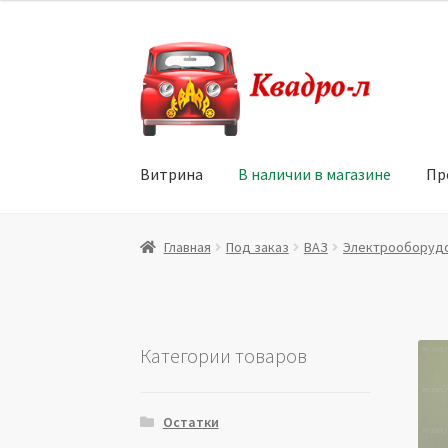
Перейти
Перейти
к
к
навигации
содержимому
Витрина
В наличии в магазине
Пр
Главная
Витрина
Мой аккаунт
Политика в 
Главная
Под заказ
ВАЗ
Электрооборуд
Юридические данные
Категории товаров
Остатки