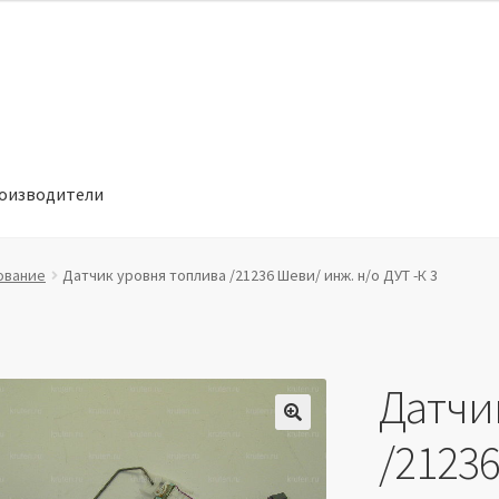
оизводители
отношении обработки персональных данных
Производители
ование
Датчик уровня топлива /21236 Шеви/ инж. н/о ДУТ -К 3
Датчи
🔍
/21236