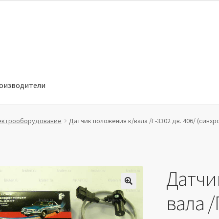
оизводители
отношении обработки персональных данных
Производители
ектрооборудование
Датчик положения к/вала /Г-3302 дв. 406/ (синх
Датчи
🔍
вала /