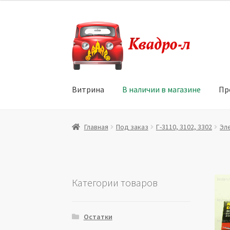
Перейти
Перейти
к
к
навигации
содержимому
Витрина
В наличии в магазине
Пр
Главная
Витрина
Мой аккаунт
Политика в 
Главная
Под заказ
Г-3110, 3102, 3302
Эл
Юридические данные
Категории товаров
Остатки