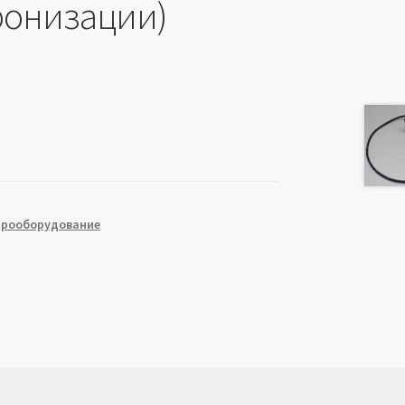
ронизации)
трооборудование