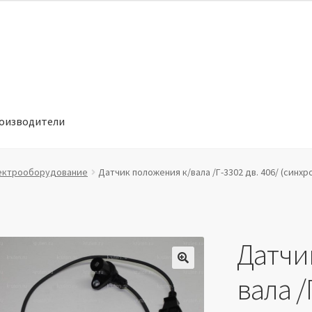
оизводители
отношении обработки персональных данных
Производители
ектрооборудование
Датчик положения к/вала /Г-3302 дв. 406/ (синх
Датчи
🔍
вала /