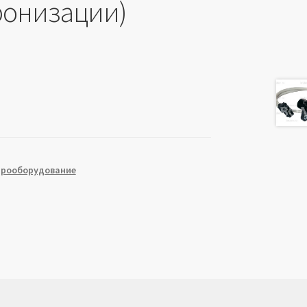
ронизации)
трооборудование