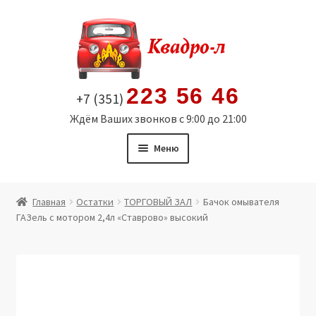
Перейти
Перейти
к
к
навигации
содержимому
223 56 46
+7 (351)
Ждём Ваших звонков с 9:00 до 21:00
Меню
Главная
Главная
Остатки
ТОРГОВЫЙ ЗАЛ
Бачок омывателя
ГАЗель с мотором 2,4л «Ставрово» высокий
Витрина
Мой аккаунт
Политика в отношении обработки персональных
данных