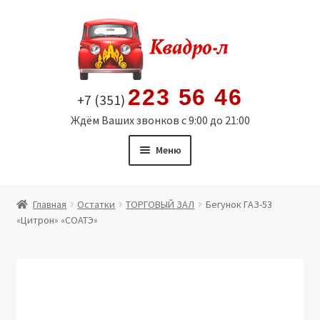
Перейти
Перейти
к
к
навигации
содержимому
223 56 46
+7 (351)
Ждём Ваших звонков с 9:00 до 21:00
Меню
Главная
Главная
Остатки
ТОРГОВЫЙ ЗАЛ
Бегунок ГАЗ-53
«Цитрон» «СОАТЭ»
Витрина
Мой аккаунт
Политика в отношении обработки персональных
данных