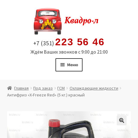
Перейти
Перейти
к
к
навигации
содержимому
223 56 46
+7 (351)
Ждём Ваших звонков с 9:00 до 21:00
Меню
Главная
Главная
Под заказ
ГСМ
Охлаждающие жидкости
Антифриз «X-Freeze Red» (5 кг.) красный
Витрина
Мой аккаунт
Политика в отношении обработки персональных
🔍
данных