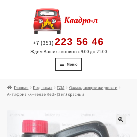
Перейти
Перейти
к
к
навигации
содержимому
223 56 46
+7 (351)
Ждём Ваших звонков с 9:00 до 21:00
Меню
Главная
Главная
Под заказ
ГСМ
Охлаждающие жидкости
Антифриз «X-Freeze Red» (3 кг.) красный
Витрина
Мой аккаунт
Политика в отношении обработки персональных
🔍
данных