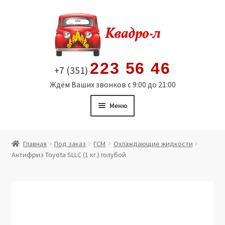
Перейти
Перейти
к
к
навигации
содержимому
223 56 46
+7 (351)
Ждём Ваших звонков с 9:00 до 21:00
Меню
Главная
Главная
Под заказ
ГСМ
Охлаждающие жидкости
Антифриз Toyota SLLC (1 кг.) голубой
Витрина
Мой аккаунт
Политика в отношении обработки персональных
данных