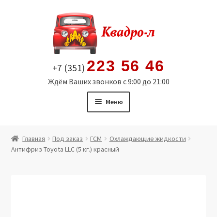
Перейти
Перейти
к
к
навигации
содержимому
223 56 46
+7 (351)
Ждём Ваших звонков с 9:00 до 21:00
Меню
Главная
Главная
Под заказ
ГСМ
Охлаждающие жидкости
Антифриз Toyota LLC (5 кг.) красный
Витрина
Мой аккаунт
Политика в отношении обработки персональных
данных