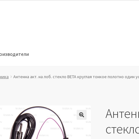
оизводители
отношении обработки персональных данных
Производители
ника
Антенна акт. на лоб. стекло ВЕТА круглая тонкое полотно один у
Антенн
🔍
стекло