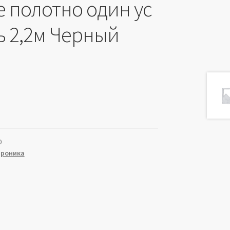
е полотно один ус
ь 2,2м Черный
0
троника