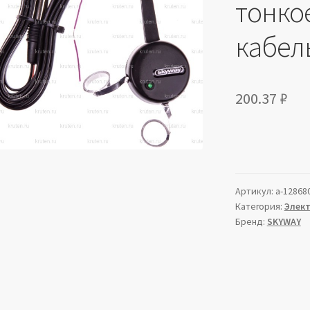
тонко
кабел
200.37
₽
Артикул:
a-12868
Категория:
Элек
Бренд:
SKYWAY