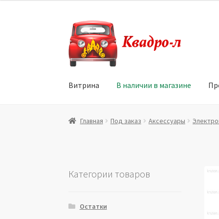
Перейти
Перейти
к
к
навигации
содержимому
Витрина
В наличии в магазине
Пр
Главная
Витрина
Мой аккаунт
Политика в 
Главная
Под заказ
Аксессуары
Электро
Юридические данные
Категории товаров
Остатки