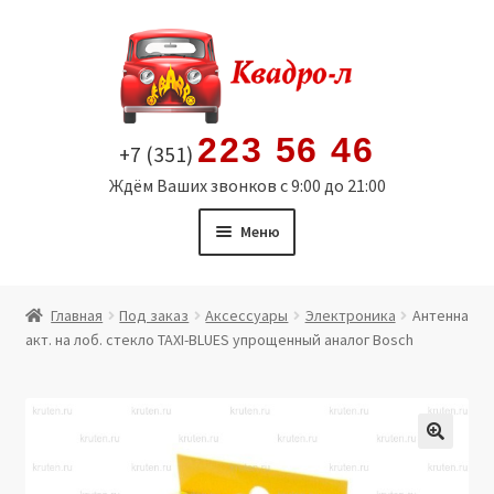
Перейти
Перейти
к
к
навигации
содержимому
223 56 46
+7 (351)
Ждём Ваших звонков с 9:00 до 21:00
Меню
Главная
Главная
Под заказ
Аксессуары
Электроника
Антенна
акт. на лоб. стекло TAXI-BLUES упрощенный аналог Bosch
Витрина
Мой аккаунт
Политика в отношении обработки персональных
🔍
данных