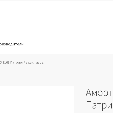
оизводители
отношении обработки персональных данных
Производители
 3163 Патриот/ задн. газов.
Аморт
Патрио