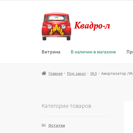
Перейти
Перейти
к
к
навигации
содержимому
Витрина
В наличии в магазине
Пр
Главная
Витрина
Мой аккаунт
Политика в 
Главная
Под заказ
УАЗ
Амортизатор /УАЗ
Юридические данные
Категории товаров
Остатки