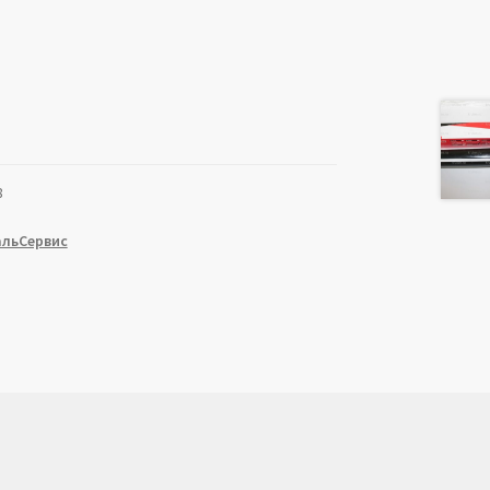
8
льСервис