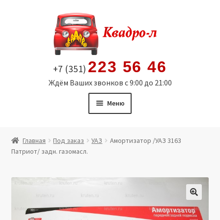
Перейти
Перейти
к
к
навигации
содержимому
223 56 46
+7 (351)
Ждём Ваших звонков с 9:00 до 21:00
Меню
Главная
Главная
Под заказ
УАЗ
Амортизатор /УАЗ 3163
Патриот/ задн. газомасл.
Витрина
Мой аккаунт
Политика в отношении обработки персональных
🔍
данных