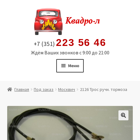
Перейти
Перейти
к
к
навигации
содержимому
223 56 46
+7 (351)
Ждём Ваших звонков с 9:00 до 21:00
Меню
Главная
Главная
Под заказ
Москвич
2126 Трос ручн. тормоза
Витрина
Мой аккаунт
🔍
Политика в отношении обработки персональных
данных