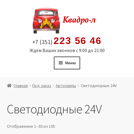
Перейти
Перейти
к
к
навигации
содержимому
223 56 46
+7 (351)
Ждём Ваших звонков с 9:00 до 21:00
Меню
Главная
Главная
Под заказ
Автолампы
Светодиодные 24V
Витрина
Светодиодные 24V
Мой аккаунт
Политика в отношении обработки персональных
Отображение 1–30 из 105
данных