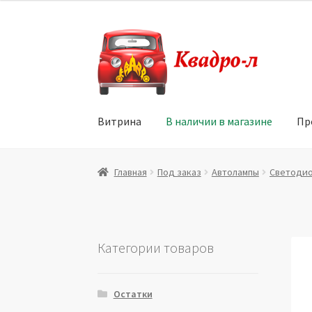
Перейти
Перейти
к
к
навигации
содержимому
Витрина
В наличии в магазине
Пр
Главная
Витрина
Мой аккаунт
Политика в 
Главная
Под заказ
Автолампы
Светодио
Юридические данные
Категории товаров
Остатки