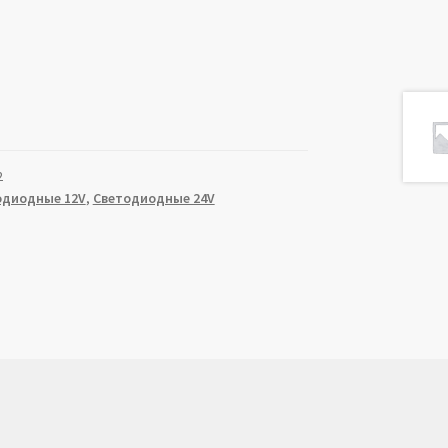
2
одиодные 12V
,
Светодиодные 24V