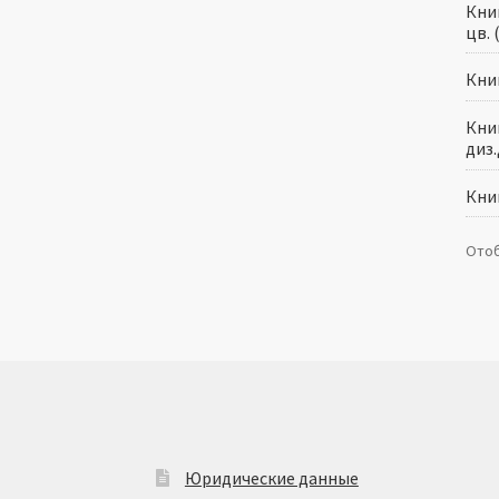
Книг
цв. 
Книг
Книг
диз
Книг
Отоб
Юридические данные