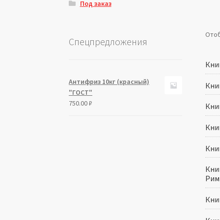
Под заказ
Отоб
Спецпредложения
Книг
Антифриз 10кг (красный)
Книг
"ГОСТ"
750.00
₽
Книг
Книг
Книг
Книг
Рим
Книг