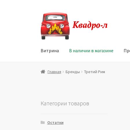
Перейти
Перейти
к
к
навигации
содержимому
Витрина
В наличии в магазине
Пр
Главная
Витрина
Мой аккаунт
Политика в 
Главная
Бренды
Третий Рим
Юридические данные
Категории товаров
Остатки