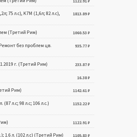
блем (Третий Рим)
1122.91
₽
л; 75 л.с), K7M (1,6л; 82 л.с),
1813.89
₽
блем (Третий Рим)
1060.53
₽
л. Ремонт без проблем цв.
935.77
₽
1.2019 г. (Третий Рим)
233.87
₽
16.38
₽
ретий Рим)
1142.61
₽
87 л.с; 98 л.с; 106 л.с.)
1152.22
₽
Рим)
1122.91
₽
); 1.6 л. (102 л.с) (Третий Рим)
1105.83
₽