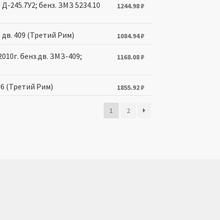
 Д-245.7У2; бенз. ЗМЗ 5234.10
1244.98
₽
. дв. 409 (Третий Рим)
1084.94
₽
010г. бенз.дв. ЗМЗ-409;
1168.08
₽
06 (Третий Рим)
1855.92
₽
1
2