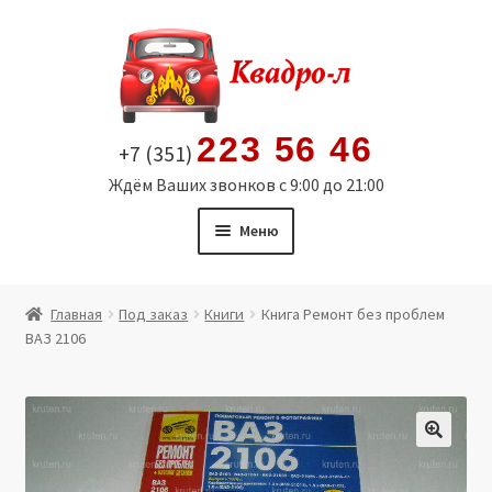
Перейти
Перейти
к
к
навигации
содержимому
223 56 46
+7 (351)
Ждём Ваших звонков с 9:00 до 21:00
Меню
Главная
Главная
Под заказ
Книги
Книга Ремонт без проблем
ВАЗ 2106
Витрина
Мой аккаунт
Политика в отношении обработки персональных
🔍
данных