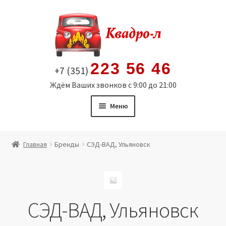
Перейти
Перейти
к
к
навигации
содержимому
223 56 46
+7 (351)
Ждём Ваших звонков с 9:00 до 21:00
Меню
Главная
Главная
Бренды
СЭД-ВАД, Ульяновск
Витрина
Мой аккаунт
СЭД-ВАД, Ульяновск
Политика в отношении обработки персональных
данных