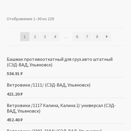
Производители
Отображение 1–30 из 229
Юридические данные
1
2
3
4
…
6
7
8
Башмак противооткатный для груз.авто штатный
(СЭД-ВАД, Ульяновск)
536.91
₽
Ветровики /1111/ (СЭД-ВАД, Ульяновск)
421.20
₽
Ветровики /1117 Калина, Калина 2/ универсал (СЭД-
ВАД, Ульяновск)
452.40
₽