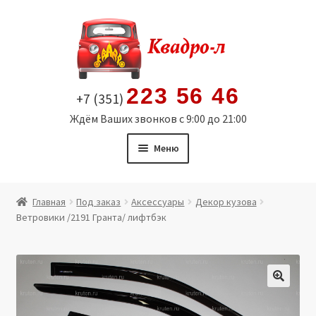
Перейти
Перейти
к
к
навигации
содержимому
223 56 46
+7 (351)
Ждём Ваших звонков с 9:00 до 21:00
Меню
Главная
Главная
Под заказ
Аксессуары
Декор кузова
Ветровики /2191 Гранта/ лифтбэк
Витрина
Мой аккаунт
Политика в отношении обработки персональных
🔍
данных