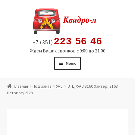
Перейти
Перейти
к
к
навигации
содержимому
223 56 46
+7 (351)
Ждём Ваших звонков с 9:00 до 21:00
Меню
Главная
Главная
Под заказ
УАЗ
ЗТЦ /УАЗ 3160 Хантер, 3163
Патриот/ d 28
Витрина
Мой аккаунт
Политика в отношении обработки персональных
данных