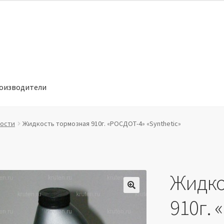
оизводители
отношении обработки персональных данных
Производители
ости
Жидкость тормозная 910г. «РОСДОТ-4» «Synthetic»
Жидко
🔍
910г.