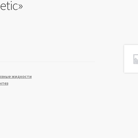
etic»
озные жидкости
нтез