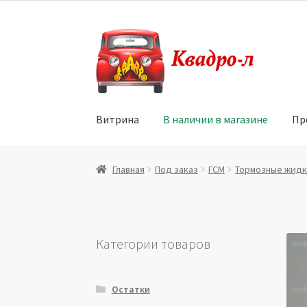
Перейти
Перейти
к
к
навигации
содержимому
Витрина
В наличии в магазине
Пр
Главная
Витрина
Мой аккаунт
Политика в 
Главная
Под заказ
ГСМ
Тормозные жидк
Юридические данные
Категории товаров
Остатки