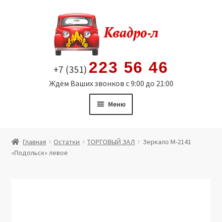
Перейти
Перейти
к
к
навигации
содержимому
223 56 46
+7 (351)
Ждём Ваших звонков с 9:00 до 21:00
Меню
Главная
Главная
Остатки
ТОРГОВЫЙ ЗАЛ
Зеркало М-2141
«Подольск» левое
Витрина
Мой аккаунт
Политика в отношении обработки персональных
данных