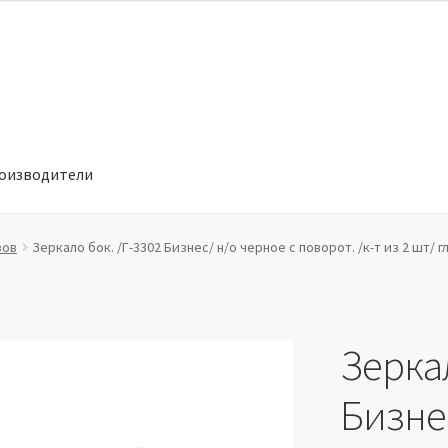
оизводители
отношении обработки персональных данных
Производители
зов
Зеркало бок. /Г-3302 Бизнес/ н/о черное с поворот. /к-т из 2 шт/ гл
Зеркал
Бизнес