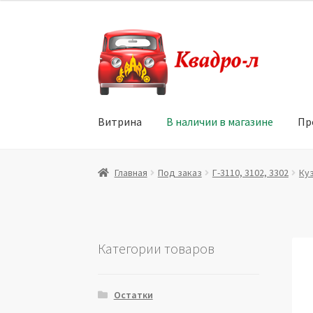
Перейти
Перейти
к
к
навигации
содержимому
Витрина
В наличии в магазине
Пр
Главная
Витрина
Мой аккаунт
Политика в 
Главная
Под заказ
Г-3110, 3102, 3302
Ку
Юридические данные
Категории товаров
Остатки