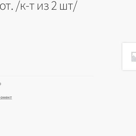
т. /к-т из 2 шт/
9
понент