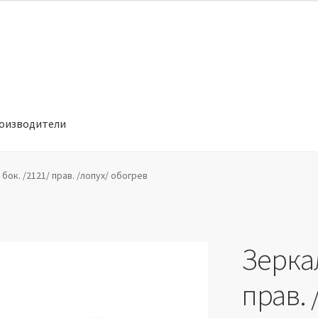
оизводители
отношении обработки персональных данных
Производители
бок. /2121/ прав. /лопух/ обогрев
Зеркал
прав. 