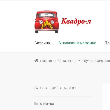
Перейти
Перейти
к
к
навигации
содержимому
Витрина
В наличии в магазине
Пр
Главная
Витрина
Мой аккаунт
Политика в 
Главная
Под заказ
ВАЗ
Кузов
Зеркало 
Юридические данные
Категории товаров
Остатки