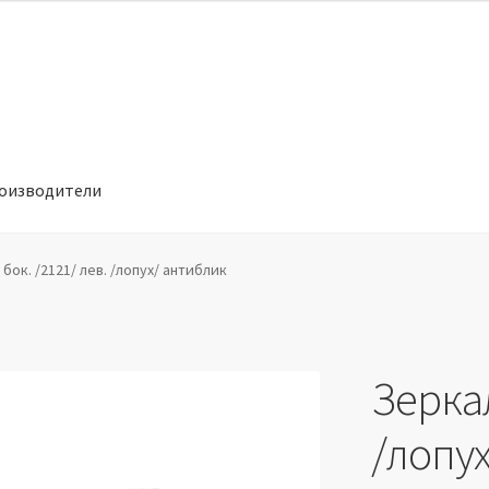
оизводители
отношении обработки персональных данных
Производители
бок. /2121/ лев. /лопух/ антиблик
Зеркал
/лопу