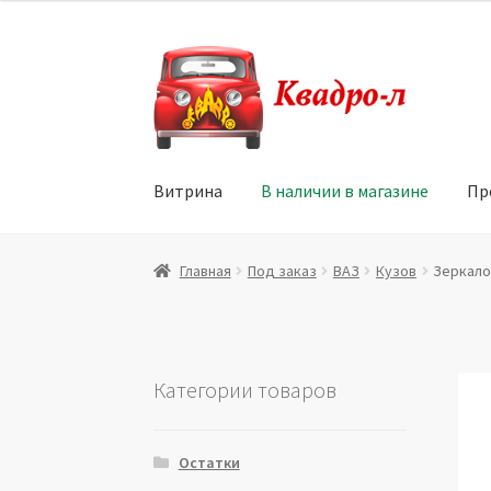
Перейти
Перейти
к
к
навигации
содержимому
Витрина
В наличии в магазине
Пр
Главная
Витрина
Мой аккаунт
Политика в 
Главная
Под заказ
ВАЗ
Кузов
Зеркало 
Юридические данные
Категории товаров
Остатки