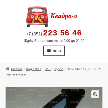
Перейти
Перейти
к
к
навигации
содержимому
223 56 46
+7 (351)
Ждём Ваших звонков с 9:00 до 21:00
Меню
Главная
Главная
Под заказ
ВАЗ
Кузов
Зеркало бок. /2110-12/
лев. антиблик
Витрина
Мой аккаунт
Политика в отношении обработки персональных
🔍
данных