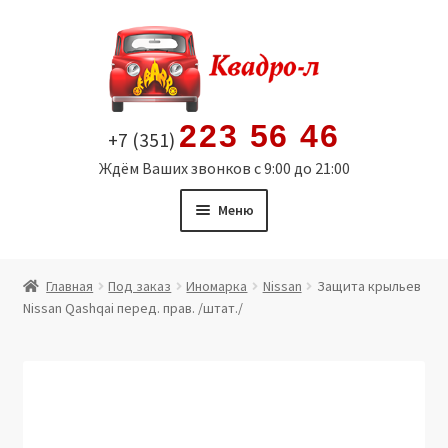
Перейти
Перейти
к
к
навигации
содержимому
223 56 46
+7 (351)
Ждём Ваших звонков с 9:00 до 21:00
Меню
Главная
Главная
Под заказ
Иномарка
Nissan
Защита крыльев
Nissan Qashqai перед. прав. /штат./
Витрина
Мой аккаунт
Политика в отношении обработки персональных
данных