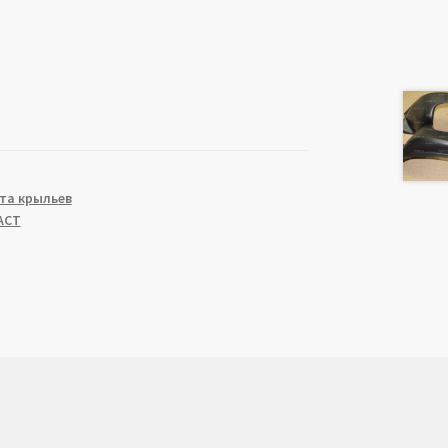
та крыльев
АСТ