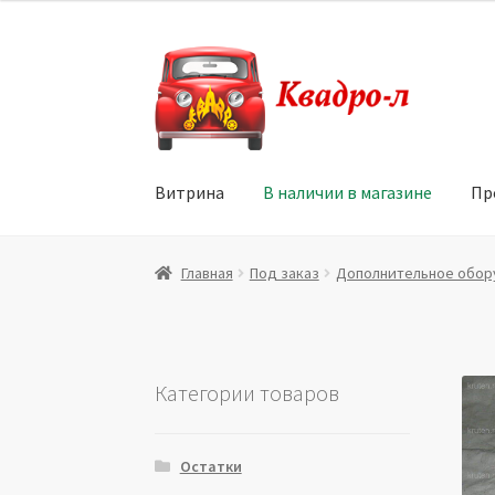
Перейти
Перейти
к
к
навигации
содержимому
Витрина
В наличии в магазине
Пр
Главная
Витрина
Мой аккаунт
Политика в 
Главная
Под заказ
Дополнительное обор
Юридические данные
Категории товаров
Остатки