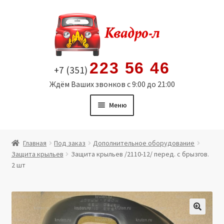
Перейти
Перейти
к
к
навигации
содержимому
223 56 46
+7 (351)
Ждём Ваших звонков с 9:00 до 21:00
Меню
Главная
Главная
Под заказ
Дополнительное оборудование
Защита крыльев
Защита крыльев /2110-12/ перед. с брызгов.
Витрина
2 шт
Мой аккаунт
Политика в отношении обработки персональных
🔍
данных