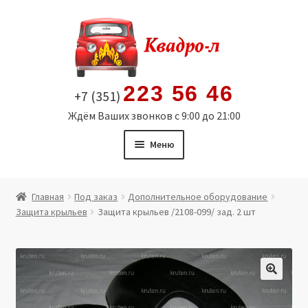
Перейти
Перейти
к
к
навигации
содержимому
223 56 46
+7 (351)
Ждём Ваших звонков с 9:00 до 21:00
Меню
Главная
Главная
Под заказ
Дополнительное оборудование
Защита крыльев
Защита крыльев /2108-099/ зад. 2 шт
Витрина
Мой аккаунт
Политика в отношении обработки персональных
🔍
данных