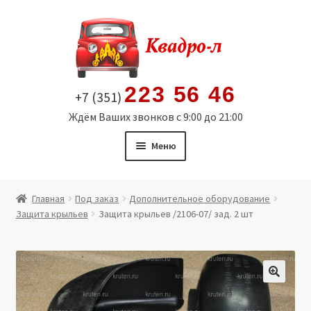
Перейти
Перейти
к
к
навигации
содержимому
223 56 46
+7 (351)
Ждём Ваших звонков с 9:00 до 21:00
Меню
Главная
Главная
Под заказ
Дополнительное оборудование
Защита крыльев
Защита крыльев /2106-07/ зад. 2 шт
Витрина
Мой аккаунт
Политика в отношении обработки персональных
🔍
данных