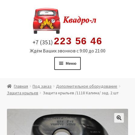
Перейти
Перейти
к
к
навигации
содержимому
223 56 46
+7 (351)
Ждём Ваших звонков с 9:00 до 21:00
Меню
Главная
Главная
Под заказ
Дополнительное оборудование
Защита крыльев
Защита крыльев /1118 Калина/ зад. 2 шт
Витрина
Мой аккаунт
Политика в отношении обработки персональных
🔍
данных