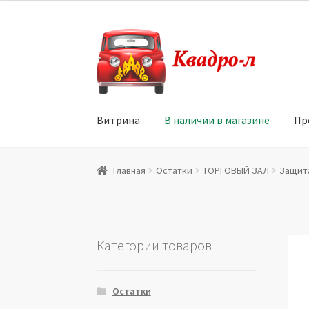
Перейти
Перейти
к
к
навигации
содержимому
Витрина
В наличии в магазине
Пр
Главная
Витрина
Мой аккаунт
Политика в 
Главная
Остатки
ТОРГОВЫЙ ЗАЛ
Защит
Юридические данные
Категории товаров
Остатки