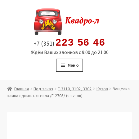
Перейти
Перейти
к
к
навигации
содержимому
223 56 46
+7 (351)
Ждём Ваших звонков с 9:00 до 21:00
Меню
Главная
Главная
Под заказ
Г-3110, 3102, 3302
Кузов
Защелка
замка сдвижн. стекла /Г-2705/ (язычок)
Витрина
Мой аккаунт
Политика в отношении обработки персональных
данных