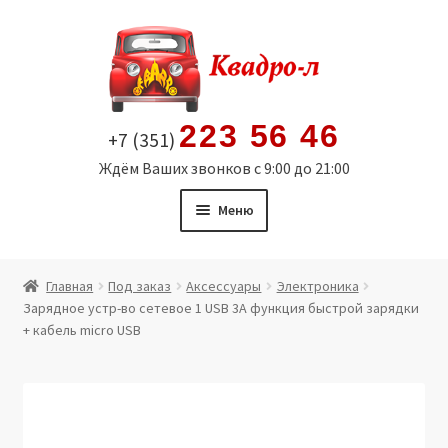
Перейти
Перейти
к
к
навигации
содержимому
223 56 46
+7 (351)
Ждём Ваших звонков с 9:00 до 21:00
Меню
Главная
Главная
Под заказ
Аксессуары
Электроника
Зарядное устр-во сетевое 1 USB 3A функция быстрой зарядки
Витрина
+ кабель micro USB
Мой аккаунт
Политика в отношении обработки персональных
данных