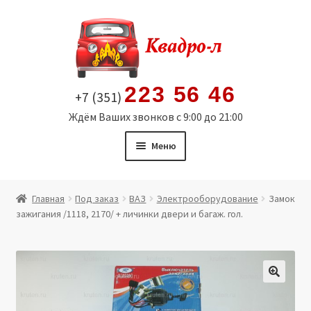
Перейти
Перейти
к
к
навигации
содержимому
223 56 46
+7 (351)
Ждём Ваших звонков с 9:00 до 21:00
Меню
Главная
Главная
Под заказ
ВАЗ
Электрооборудование
Замок
зажигания /1118, 2170/ + личинки двери и багаж. гол.
Витрина
Мой аккаунт
Политика в отношении обработки персональных
🔍
данных