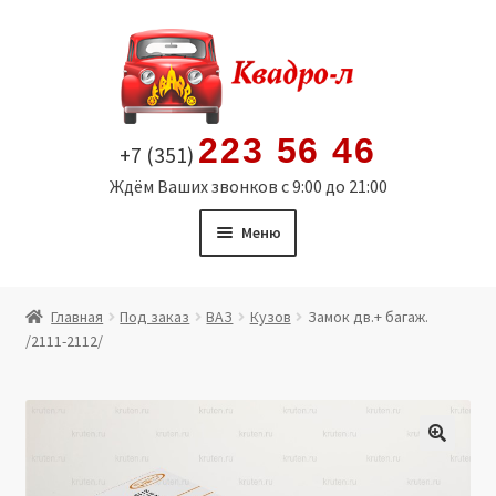
Перейти
Перейти
к
к
навигации
содержимому
223 56 46
+7 (351)
Ждём Ваших звонков с 9:00 до 21:00
Меню
Главная
Главная
Под заказ
ВАЗ
Кузов
Замок дв.+ багаж.
/2111-2112/
Витрина
Мой аккаунт
Политика в отношении обработки персональных
🔍
данных