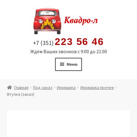
Перейти
Перейти
к
к
навигации
содержимому
223 56 46
+7 (351)
Ждём Ваших звонков с 9:00 до 21:00
Меню
Главная
Главная
Под заказ
Иномарка
Иномарка прочее
Втулка (заказ)
Витрина
Мой аккаунт
Политика в отношении обработки персональных
данных