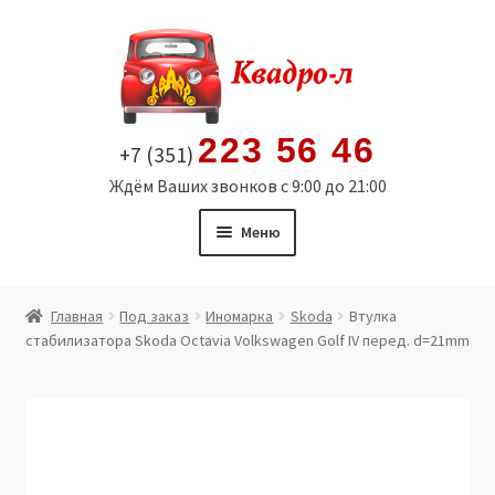
Перейти
Перейти
к
к
навигации
содержимому
223 56 46
+7 (351)
Ждём Ваших звонков с 9:00 до 21:00
Меню
Главная
Главная
Под заказ
Иномарка
Skoda
Втулка
стабилизатора Skoda Octavia Volkswagen Golf IV перед. d=21mm
Витрина
Мой аккаунт
Политика в отношении обработки персональных
данных