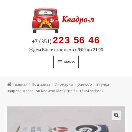
Перейти
Перейти
к
к
навигации
содержимому
223 56 46
+7 (351)
Ждём Ваших звонков с 9:00 до 21:00
Меню
Главная
Главная
Под заказ
Иномарка
Daewoo
Втулка
направл. клапанов Daewoo Matiz /из 3 шт/ «standard»
Витрина
Мой аккаунт
Политика в отношении обработки персональных
🔍
данных