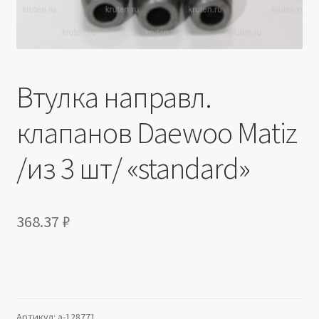
Втулка направл.
клапанов Daewoo Matiz
/из 3 шт/ «standard»
368.37
₽
Артикул:
a-128771