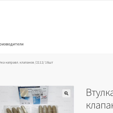
оизводители
отношении обработки персональных данных
Производители
лка направл. клапанов /2112/ 16шт
Втулк
🔍
клапа