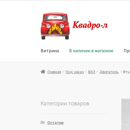
Перейти
Перейти
к
к
навигации
содержимому
Витрина
В наличии в магазине
Пр
Главная
Витрина
Мой аккаунт
Политика в 
Главная
Под заказ
ВАЗ
Двигатель
Вту
Юридические данные
Категории товаров
Остатки